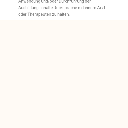
Anwendung und/oder Durchführung der
Ausbildungsinhalte Rücksprache mit einem Arzt
oder Therapeuten zu halten.
8.5 Veränderungen und/oder Beeinträchtigungen
des Gesundheitszustandes sowie aufkommendes
Unwohlsein sind dem Coach unverzüglich
mitzuteilen.
8.6 Die Kundin bestätigt, dass kein Trauma und/oder
traumatische Erfahrungen vorliegen.
9. Datenschutz,
Geheimhaltung
9.1 Der Kunde wird darauf hingewiesen, dass der
ANBIETER personenbezogene Bestands- und
Nutzungsdaten in maschinenlesbarer Form im
Rahmen der Zweckbestimmung des
Vertragsverhältnisses erhebt, verarbeitet und nutzt.